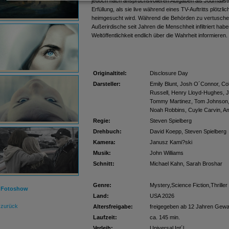
jedoch nach anspruchsvolleren Aufgaben als Journalist
Erfüllung, als sie live während eines TV-Auftritts plötz
heimgesucht wird. Während die Behörden zu vertusche
Außerirdische seit Jahren die Menschheit infiltriert haben
Weltöffentlichkeit endlich über die Wahrheit informieren.
Originaltitel:
Disclosure Day
Darsteller:
Emily Blunt, Josh O´Connor, Co
Russell, Henry Lloyd-Hughes, 
Tommy Martinez, Tom Johnson, El
Noah Robbins, Cuyle Carvin, A
Regie:
Steven Spielberg
Drehbuch:
David Koepp, Steven Spielberg
Kamera:
Janusz Kami?ski
Musik:
John Williams
Schnitt:
Michael Kahn, Sarah Broshar
Genre:
Mystery,Science Fiction,Thriller
 Fotoshow
Land:
USA 2026
 zurück
Altersfreigabe:
freigegeben ab 12 Jahren
Gewal
Laufzeit:
ca. 145 min.
Verleih:
Universal Int´l