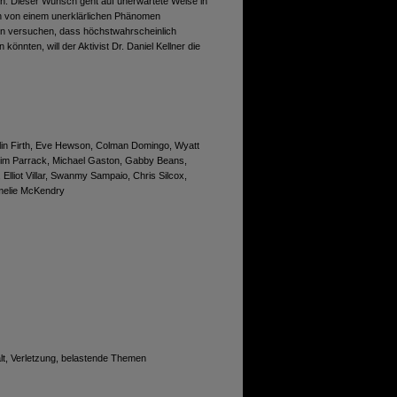
in. Dieser Wunsch geht auf unerwartete Weise in
lich von einem unerklärlichen Phänomen
n versuchen, dass höchstwahrscheinlich
 könnten, will der Aktivist Dr. Daniel Kellner die
lin Firth, Eve Hewson, Colman Domingo, Wyatt
Jim Parrack, Michael Gaston, Gabby Beans,
liot Villar, Swanmy Sampaio, Chris Silcox,
melie McKendry
t, Verletzung, belastende Themen