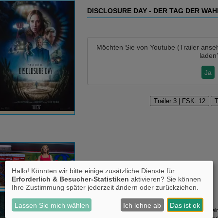
DISCLOSURE DAY - DER TAG DER WAH
Möchten Sie von
Youtube (Trailer anse
laden
Ja
Trailer 3 | FSK: 12
T
Hallo! Könnten wir bitte einige zusätzliche Dienste für
Erforderlich & Besucher-Statistiken
aktivieren? Sie können
Ihre Zustimmung später jederzeit ändern oder zurückziehen.
Lassen Sie mich wählen
Ich lehne ab
Das ist ok
Margaret Fairchild arbeitet als Wettermoderatorin bei 