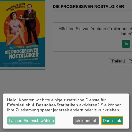
DIE PROGRESSIVEN NOSTALGIKER
Möchten Sie von
Youtube (Trailer anse
laden
Ja
Trailer 1 | 
Hallo! Könnten wir bitte einige zusätzliche Dienste für
Erforderlich & Besucher-Statistiken
aktivieren? Sie können
Ihre Zustimmung später jederzeit ändern oder zurückziehen.
Lassen Sie mich wählen
Ich lehne ab
Das ist ok
Am Mittwoch, 01.07.26, im FRANZÖSISCHEN Original