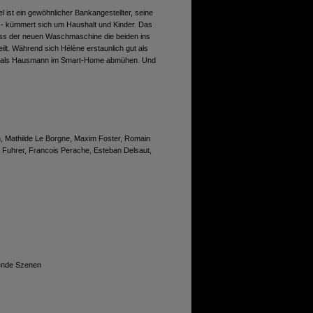
l ist ein gewöhnlicher Bankangestellter, seine
g - kümmert sich um Haushalt und Kinder. Das
luss der neuen Waschmaschine die beiden ins
teilt. Während sich Hélène erstaunlich gut als
hel als Hausmann im Smart-Home abmühen. Und
n, Mathilde Le Borgne, Maxim Foster, Romain
e Fuhrer, Francois Perache, Esteban Delsaut,
ende Szenen