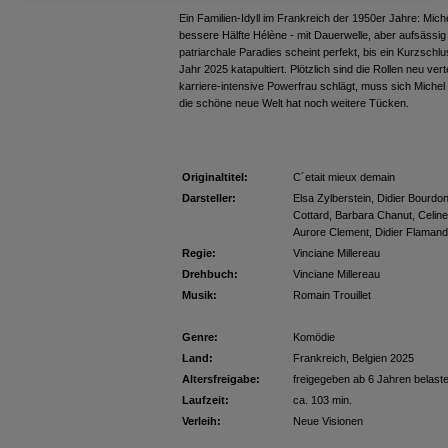
Ein Familien-Idyll im Frankreich der 1950er Jahre: Miche
bessere Hälfte Hélène - mit Dauerwelle, aber aufsässi
patriarchale Paradies scheint perfekt, bis ein Kurzsch
Jahr 2025 katapultiert. Plötzlich sind die Rollen neu ver
karriere-intensive Powerfrau schlägt, muss sich Mic
die schöne neue Welt hat noch weitere Tücken.
Originaltitel:
C´etait mieux demain
Darsteller:
Elsa Zylberstein, Didier Bourdo
Cottard, Barbara Chanut, Celin
Aurore Clement, Didier Flamand
Regie:
Vinciane Millereau
Drehbuch:
Vinciane Millereau
Musik:
Romain Trouillet
Genre:
Komödie
Land:
Frankreich, Belgien 2025
Altersfreigabe:
freigegeben ab 6 Jahren
belast
Laufzeit:
ca. 103 min.
Verleih:
Neue Visionen