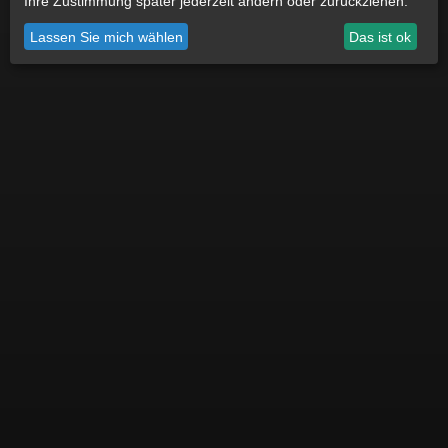
Ihre Zustimmung später jederzeit ändern oder zurückziehen.
Datenschutz
Impressum
Cookie Einstellungen
Lassen Sie mich wählen
Das ist ok